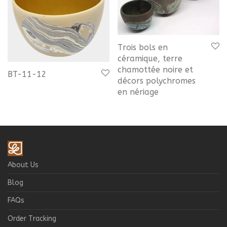
Trois bols en
céramique, terre
chamottée noire et
BT-11-12
décors polychromes
en nériage
About Us
Blog
FAQs
Order Tracking