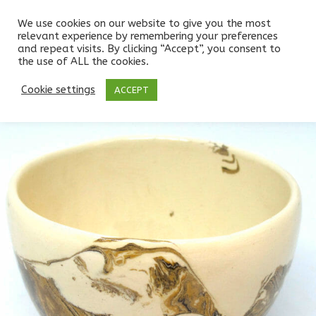
We use cookies on our website to give you the most
relevant experience by remembering your preferences
and repeat visits. By clicking “Accept”, you consent to
the use of ALL the cookies.
Boutique
/
BOLS
/
BOLS CAFÉ 20cl
/
Petit bol à café en nériage blanc, trois terres mélangées
Cookie settings
ACCEPT