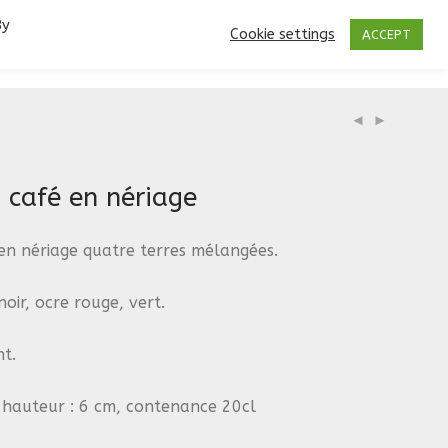
By
Cookie settings
ACCEPT
à café en nériage
 en nériage quatre terres mélangées.
noir, ocre rouge, vert.
t.
 hauteur : 6 cm, contenance 20cl