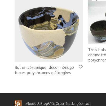
Trois bol
chamottée
polychro
Bol en céramique, décor nériage
terres polychromes mélangées
About Us
Blog
FAQs
Order Tracking
Contact