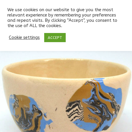
We use cookies on our website to give you the most
relevant experience by remembering your preferences
and repeat visits. By clicking “Accept”, you consent to
the use of ALL the cookies.
Boutique
/
BOLS
/
BOLS CAFÉ 20cl
/
Bol à café blanc, décor spots en nériage
Cookie settings
ACCEPT