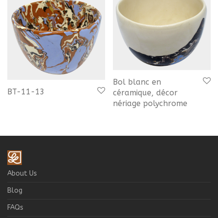
Bol blanc en
BT-11-13
céramique, décor
nériage polychrome
About Us
Blog
FAQs