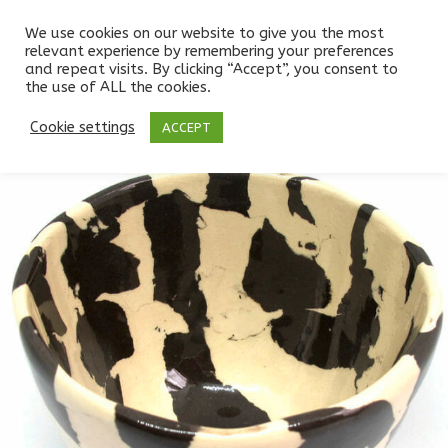
We use cookies on our website to give you the most
relevant experience by remembering your preferences
and repeat visits. By clicking “Accept”, you consent to
the use of ALL the cookies.
Boutique
/
BOLS
/
BOLS CAFÉ 20cl
/
Bol à café céramique noir et blanc
Cookie settings
ACCEPT