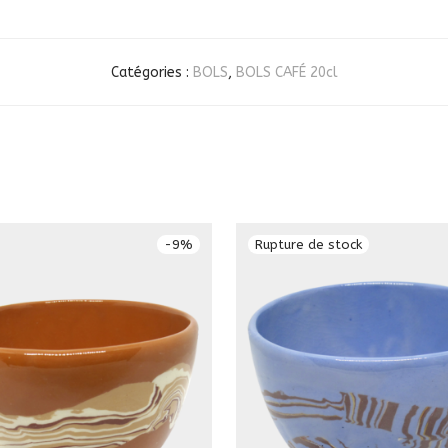
Catégories :
BOLS
,
BOLS CAFÉ 20cl
-
9
%