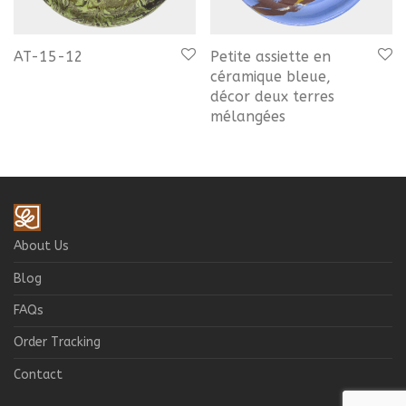
AT-15-12
Petite assiette en
céramique bleue,
décor deux terres
mélangées
About Us
Blog
FAQs
Order Tracking
Contact