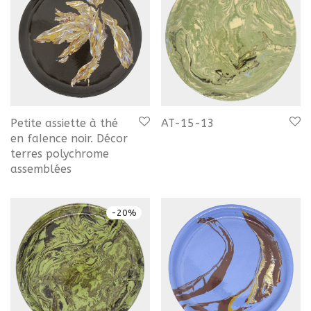
Petite assiette à thé
AT-15-13
en faIence noir. Décor
terres polychrome
assemblées
-
20
%