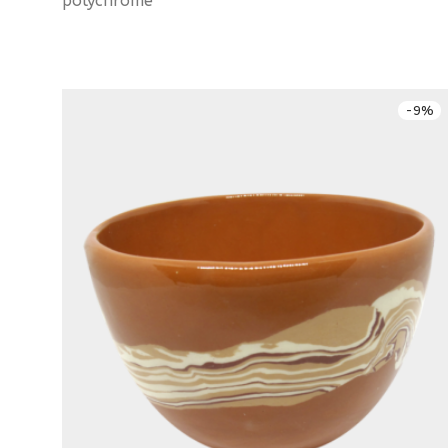
polychrome
-
9
%