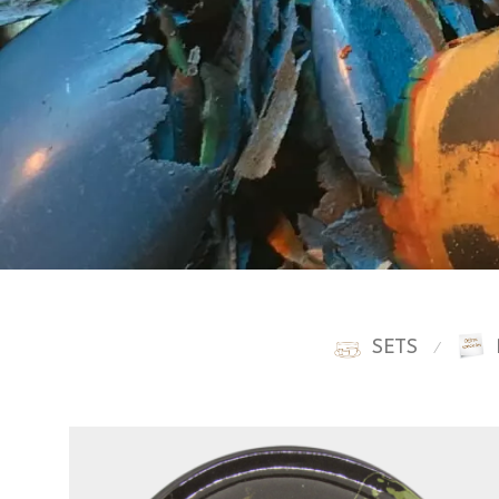
SETS
⁄