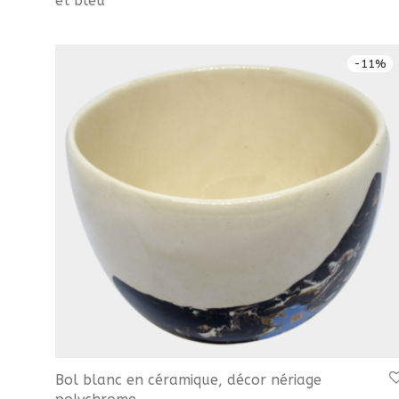
et bleu
-
11
%
Bol blanc en céramique, décor nériage