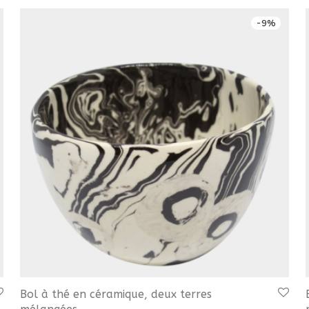
-
9
%
Bol à thé en céramique, deux terres