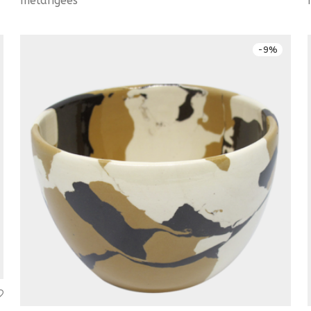
mélangées
-
9
%