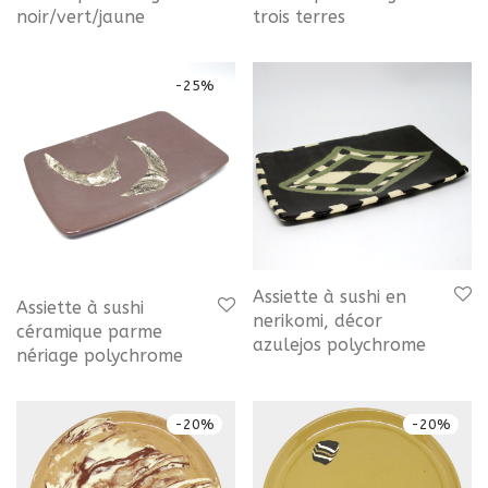
noir/vert/jaune
trois terres
-
25
%
Assiette à sushi en
Assiette à sushi
nerikomi, décor
céramique parme
azulejos polychrome
nériage polychrome
-
20
%
-
20
%